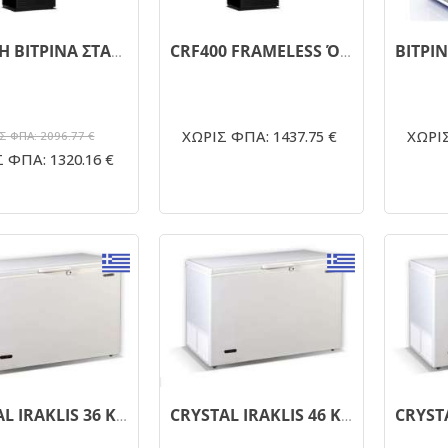
ΚΑΘΕΤΗ ΒΙΤΡΙΝΑ ΣΤΑΤΙΚΗΣ ΨΥΞΗΣ CRF 400
CRF400 FRAMELESS Όρθια μονή βιτρίνα κατάψυξης με ψυχόμενα ράφια 417Lt 667x620x2018mm
ΧΩΡΙΣ ΦΠΑ: 1437.75 €
ΧΩΡΙΣ
Σ ΦΠΑ: 2096.77 €
 ΦΠΑ: 1320.16 €
CRYSTAL IRAKLIS 36 Καταψύκτης Μπαούλο 342lt
CRYSTAL IRAKLIS 46 Καταψύκτης Μπαούλο 417lt