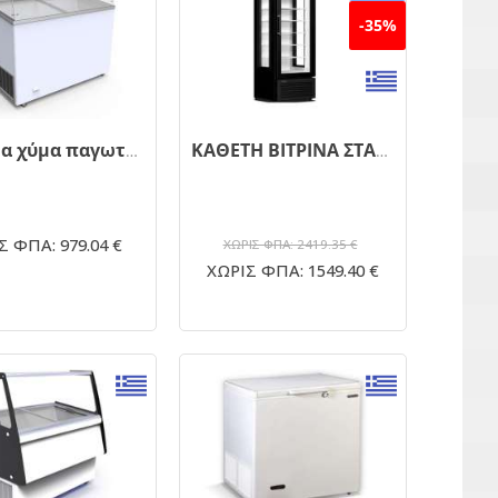
-35%
Βιτρίνα χύμα παγωτού VENUS 36
ΚΑΘΕΤΗ ΒΙΤΡΙΝΑ ΣΤΑΤΙΚΗΣ ΨΥΞΗΣ 3 ΟΨΕΩΝ CRF 400 3D
Σ ΦΠΑ: 979.04 €
ΧΩΡΙΣ ΦΠΑ: 2419.35 €
ΧΩΡΙΣ ΦΠΑ: 1549.40 €