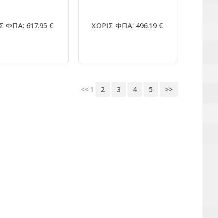
Σ ΦΠΑ: 617.95 €
ΧΩΡΙΣ ΦΠΑ: 496.19 €
<<
1
2
3
4
5
>>