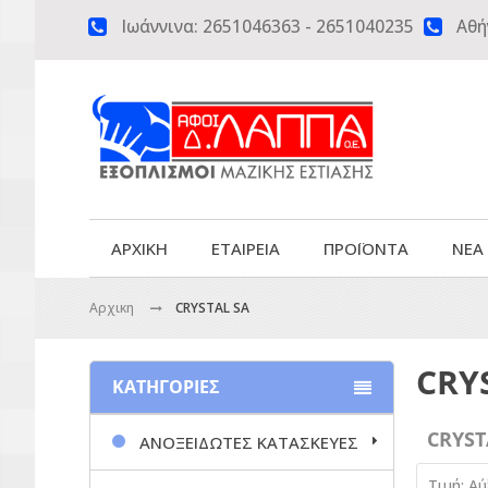
Ιωάννινα:
2651046363
-
2651040235
Αθή


ΑΡΧΙΚΗ
ΕΤΑΙΡΕΙΑ
ΠΡΟΪΟΝΤΑ
ΝΕΑ
Αρχικη
CRYSTAL SA
CRY
ΚΑΤΗΓΟΡΙΕΣ
CRYST
ΑΝΟΞΕΙΔΩΤΕΣ ΚΑΤΑΣΚΕΥΕΣ
Τιμή: Α