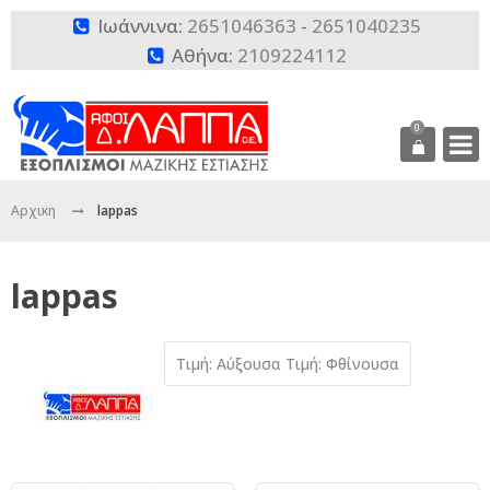
Ιωάννινα:
2651046363
-
2651040235

Αθήνα:
2109224112

0
Αρχικη
lappas
lappas
Τιμή: Αύξουσα
Τιμή: Φθίνουσα