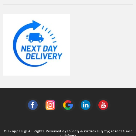
© e-lappas.gr All Rights Reserved.
σχεδίαση & κατασκευή της ιστοσελίδας
click4web