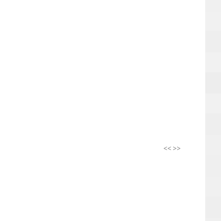
<<
>>