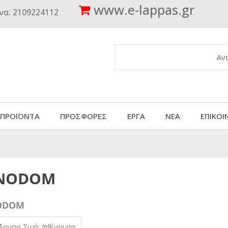
www.
e-lappas.gr
να:
2109224112
 ΠΡΟΪΟΝΤΑ
ΠΡΟΣΦΟΡΕΣ
ΕΡΓΑ
ΝΕΑ
ΕΠΙΚΟΙ
NODOM
ODOM
ύξουσα
Τιμή: Φθίνουσα