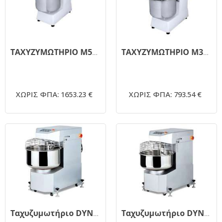
ΤΑΧΥΖΥΜΩΤΗΡΙΟ M50SN2V
ΤΑΧΥΖΥΜΩΤΗΡΙΟ M30SN2V 35LT
ΧΩΡΙΣ ΦΠΑ: 1653.23 €
ΧΩΡΙΣ ΦΠΑ: 793.54 €
Ταχυζυμωτήριο DYNAMIC HX60 66 λίτρων
Ταχυζυμωτήριο DYNAMIC HX50 55 λίτρων