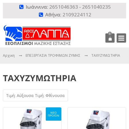
Ιωάννινα:
2651046363
-
2651040235

Αθήνα:
2109224112

0
Αρχικη
ΕΠΕΞΕΡΓΑΣΙΑ ΤΡΟΦΙΜΩΝ ΖΥΜΗΣ
ΤΑΧΥΖΥΜΩΤΗΡΙΑ
ΤΑΧΥΖΥΜΩΤΗΡΙΑ
Τιμή: Αύξουσα
Τιμή: Φθίνουσα
ΝΕΟ
ΠΡΟΪΟΝ