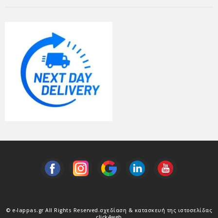
© e-lappas.gr All Rights Reserved.
σχεδίαση & κατασκευή της ιστοσελίδας
click4web