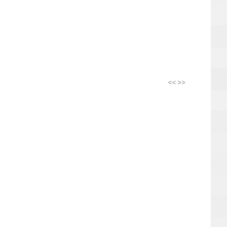
<<
>>