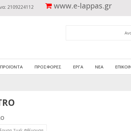
www.
e-lappas.gr
να:
2109224112
 ΠΡΟΪΟΝΤΑ
ΠΡΟΣΦΟΡΕΣ
ΕΡΓΑ
ΝΕΑ
ΕΠΙΚΟΙ
TRO
RO
ύξουσα
Τιμή: Φθίνουσα