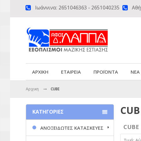
Ιωάννινα:
2651046363
-
2651040235
Αθή


ΑΡΧΙΚΗ
ΕΤΑΙΡΕΙΑ
ΠΡΟΪΟΝΤΑ
ΝΕΑ
Αρχικη
CUBE
CUB
ΚΑΤΗΓΟΡΙΕΣ
CUBE
ΑΝΟΞΕΙΔΩΤΕΣ ΚΑΤΑΣΚΕΥΕΣ
Τιμή: Α