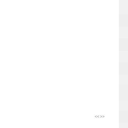
<<
>>