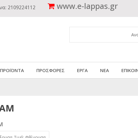
www.
e-lappas.gr
να:
2109224112
 ΠΡΟΪΟΝΤΑ
ΠΡΟΣΦΟΡΕΣ
ΕΡΓΑ
ΝΕΑ
ΕΠΙΚΟΙ
CAM
M
ύξουσα
Τιμή: Φθίνουσα