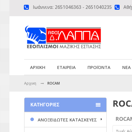
Ιωάννινα:
2651046363
-
2651040235
Αθή


ΑΡΧΙΚΗ
ΕΤΑΙΡΕΙΑ
ΠΡΟΪΟΝΤΑ
ΝΕΑ
Αρχικη
ROCAM
RO
ΚΑΤΗΓΟΡΙΕΣ
ROCA
ΑΝΟΞΕΙΔΩΤΕΣ ΚΑΤΑΣΚΕΥΕΣ
Τιμή: Α