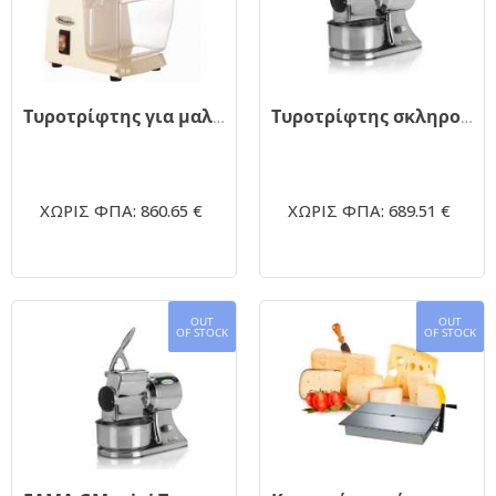
Τυροτρίφτης για μαλακά και σκληρά τυριά SANTOS 02
Τυροτρίφτης σκληρού τυριού Fama GS κύλινδρος 1hp
ΧΩΡΙΣ ΦΠΑ: 860.65 €
ΧΩΡΙΣ ΦΠΑ: 689.51 €
OUT
OUT
OF STOCK
OF STOCK