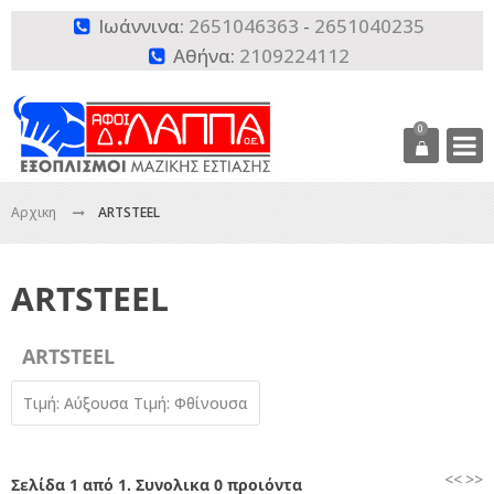
Ιωάννινα:
2651046363
-
2651040235

Αθήνα:
2109224112

0
Αρχικη
ARTSTEEL
ARTSTEEL
ARTSTEEL
Τιμή: Αύξουσα
Τιμή: Φθίνουσα
<<
>>
Σελίδα 1 από 1. Συνολικα 0 προιόντα