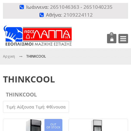
Ιωάννινα:
2651046363
-
2651040235

Αθήνα:
2109224112

0
Αρχικη
THINKCOOL
THINKCOOL
THINKCOOL
Τιμή: Αύξουσα
Τιμή: Φθίνουσα
OUT
OF STOCK