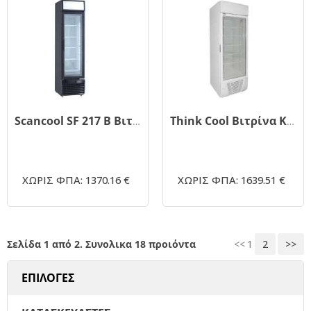
Scancool SF 217 Β Βιτρίνα Κατάψυξης 173lt 44.4x66.5x178.5εκ.
Think Cool Βιτρίνα Κατάψυξης 500lt 66.3x66x211εκ.
ΧΩΡΙΣ ΦΠΑ: 1370.16 €
ΧΩΡΙΣ ΦΠΑ: 1639.51 €
Σελίδα 1 από 2. Συνολικα 18 προιόντα
<<
1
2
>>
ΕΠΙΛΟΓΕΣ