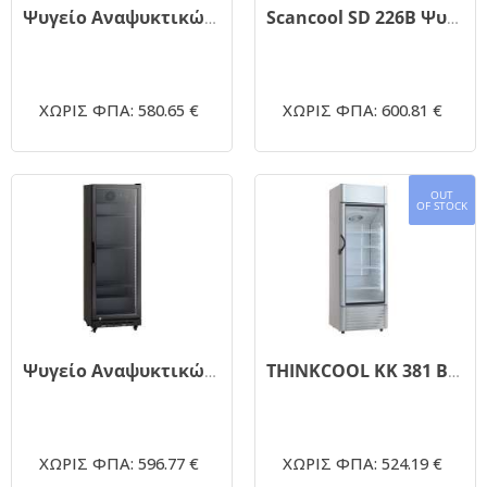
Ψυγείο Αναψυκτικών 160Lt 390x475x1880mm SCANCOOL SD 217 B
Scancool SD 226B Ψυγείο Αναψυκτικών 166lt Μονόπορτο Υ189.2xΠ39xΒ47.5cm
ΧΩΡΙΣ ΦΠΑ: 580.65 €
ΧΩΡΙΣ ΦΠΑ: 600.81 €
OUT
OF STOCK
Ψυγείο Αναψυκτικών 250Lt 538x505x1575mm THINKCOOL SD 181B
THINKCOOL KK 381 Βιτρίνα Αναψυκτικών 350Lt 615x590x1790mm
ΧΩΡΙΣ ΦΠΑ: 596.77 €
ΧΩΡΙΣ ΦΠΑ: 524.19 €