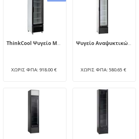
ThinkCool Ψυγείο Μπύρας CB430SZ 430lt Μονόπορτο
Ψυγείο Αναψυκτικών Στενή 39x48x189cm 160lt +4/+10 C Thinkcool SD 217
ΧΩΡΙΣ ΦΠΑ: 918.00 €
ΧΩΡΙΣ ΦΠΑ: 580.65 €