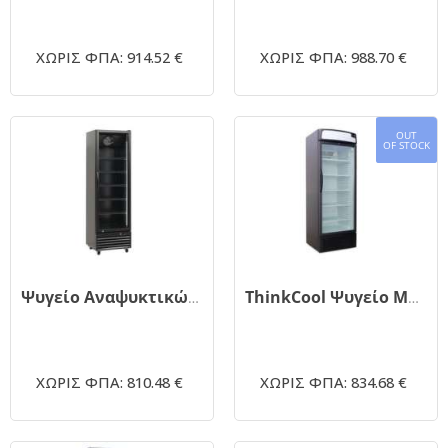
ΧΩΡΙΣ ΦΠΑ: 914.52 €
ΧΩΡΙΣ ΦΠΑ: 988.70 €
OUT
OF STOCK
Ψυγείο Αναψυκτικών Μαύρο 450Lt 202x60.6x62cm THINKCOOL SD 426 B
ThinkCool Ψυγείο Μπύρας CB500SZ 500lt Μονόπορτο
ΧΩΡΙΣ ΦΠΑ: 810.48 €
ΧΩΡΙΣ ΦΠΑ: 834.68 €