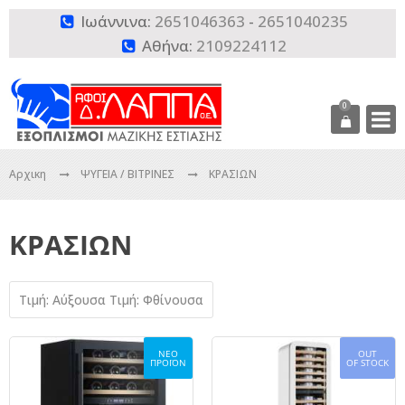
Ιωάννινα:
2651046363
-
2651040235

Αθήνα:
2109224112

0
Αρχικη
ΨΥΓΕΙΑ / ΒΙΤΡΙΝΕΣ
ΚΡΑΣΙΩΝ
ΚΡΑΣΙΩΝ
Τιμή: Αύξουσα
Τιμή: Φθίνουσα
ΝΕΟ
OUT
ΠΡΟΪΟΝ
OF STOCK