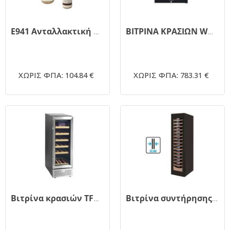
E941 Ανταλλακτική φιάλη για wine dispenser
ΒΙΤΡΙΝΑ ΚΡΑΣΙΩΝ WNC128CW
ΧΩΡΙΣ ΦΠΑ: 104.84 €
ΧΩΡΙΣ ΦΠΑ: 783.31 €
Βιτρίνα κρασιών TFW100-S
Βιτρίνα συντήρησης κρασιών 2 θερμοκρασιών SLIM WINE 105 2TB