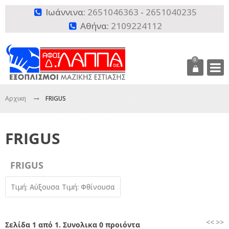
Ιωάννινα:
2651046363
-
2651040235

Αθήνα:
2109224112

0
Αρχικη
FRIGUS
FRIGUS
FRIGUS
Τιμή: Αύξουσα
Τιμή: Φθίνουσα
<<
>>
Σελίδα 1 από 1. Συνολικα 0 προιόντα