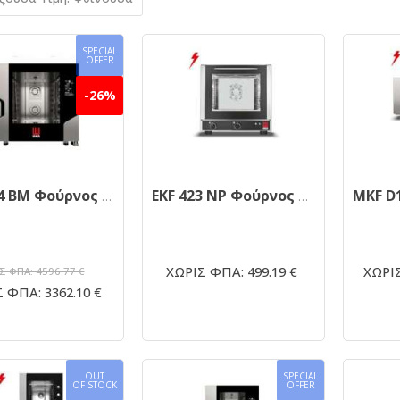
SPECIAL
OFFER
-26%
MKF664 BM Φούρνος κυκλοθερμικός 6 θέσεων 600x400 απευθείας ψεκασμού
EKF 423 NP Φούρνος ηλεκτρικός κυκλοθερμικός
ΧΩΡΙΣ ΦΠΑ: 499.19 €
ΧΩΡΙΣ
Σ ΦΠΑ: 4596.77 €
 ΦΠΑ: 3362.10 €
OUT
SPECIAL
OF STOCK
OFFER