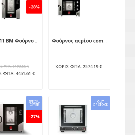
-28%
MKF1111 BM Φούρνος κυκλοθερμικός 11 θέσεων απευθείας ψεκασμού με ενσωματωμένο πλύσιμο
Φούρνος αερίου combi EKA MKF 464GS 60Χ40
ΧΩΡΙΣ ΦΠΑ: 2574.19 €
Σ ΦΠΑ: 6193.55 €
 ΦΠΑ: 4451.61 €
SPECIAL
OUT
OFFER
OF STOCK
-27%