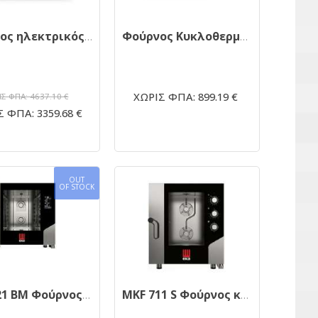
Φούρνος ηλεκτρικός EKA MKF 711BM 10,4kw
Φούρνος Κυκλοθερμικός με υγρασία EKF 423UD 4λαμαρίνες
ΧΩΡΙΣ ΦΠΑ: 899.19 €
Σ ΦΠΑ: 4637.10 €
 ΦΠΑ: 3359.68 €
OUT
OF STOCK
MKF 621 BM Φούρνος κυκλοθερμικός 6 θέσεων GN 2/1 απευθείας ψεκασμού με ενσωματωμένο πλύσιμο
MKF 711 S Φούρνος κυκλοθερμικός 7 θέσεων GN 1/1 απευθείας ψεκασμού