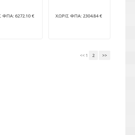
 ΦΠΑ: 6272.10 €
ΧΩΡΙΣ ΦΠΑ: 2304.84 €
<<
1
2
>>