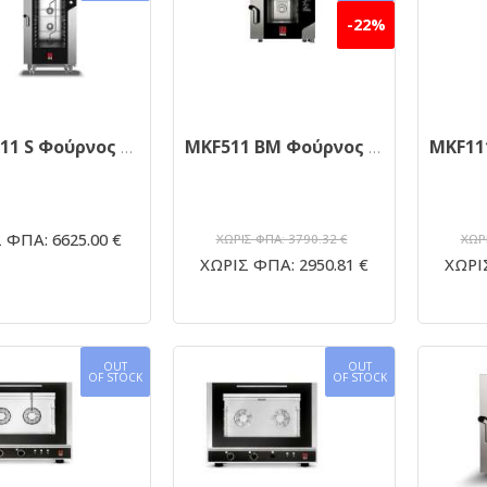
-22%
MKF 2011 S Φούρνος κυκλοθερμικός ηλεκτρικός 20 θέσεων με υγραντήρα
MKF511 BM Φούρνος κυκλοθερμικός 5 θέσεων με ενσωματωμένο πλύσιμο
 ΦΠΑ: 6625.00 €
ΧΩΡΙΣ ΦΠΑ: 3790.32 €
ΧΩΡΙ
ΧΩΡΙΣ ΦΠΑ: 2950.81 €
ΧΩΡΙΣ
OUT
OUT
OF STOCK
OF STOCK