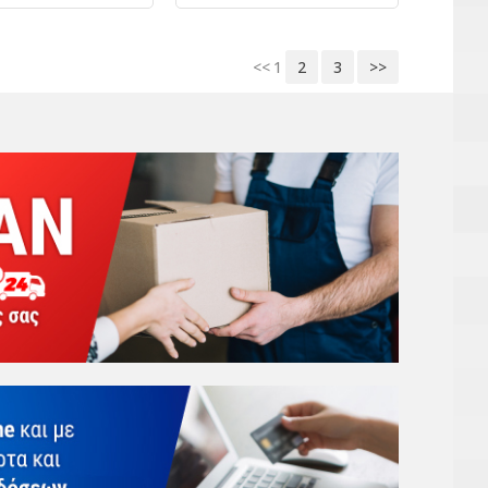
<<
1
2
3
>>