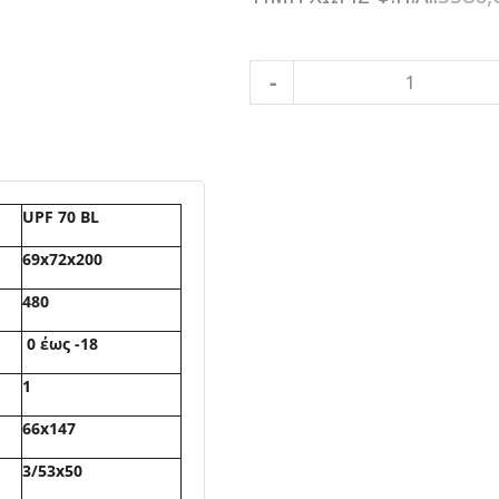
UPF 70 BL
69x72x200
480
0 έως -18
1
66x147
3/53x50