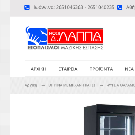
Ιωάννινα:
2651046363
-
2651040235
Αθή


ΑΡΧΙΚΗ
ΕΤΑΙΡΕΙΑ
ΠΡΟΪΟΝΤΑ
ΝΕΑ
Αρχικη
ΒΙΤΡΙΝΑ ΜΕ ΜΗΧΑΝΗ ΚΑΤΩ
ΨΥΓΕΙΑ ΘΑΛΑΜ