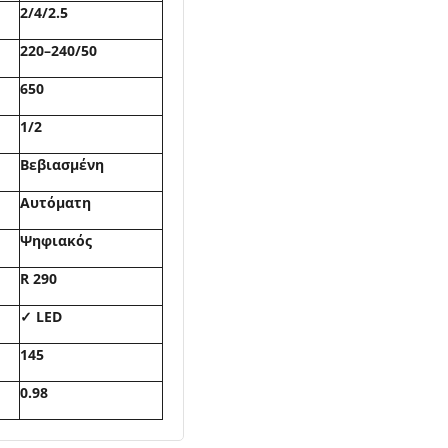
2/4/2
.5
220–240/50
650
1/2
Βεβιασμένη
Αυτόματη
Ψηφιακός
R 290
✓ LED
145
0
.98