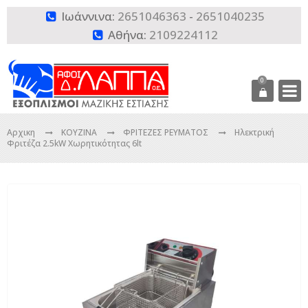
Ιωάννινα:
2651046363
-
2651040235

Αθήνα:
2109224112

0
Αρχικη
ΚΟΥΖΙΝΑ
ΦΡΙΤΕΖΕΣ ΡΕΥΜΑΤΟΣ
Ηλεκτρική
Φριτέζα 2.5kW Χωρητικότητας 6lt