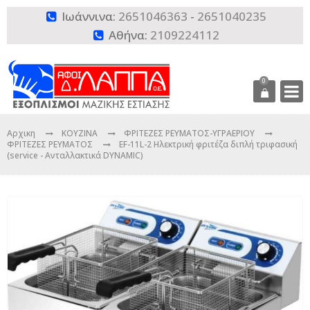
Ιωάννινα:
2651046363
-
2651040235

Αθήνα:
2109224112

0
Αρχικη
ΚΟΥΖΙΝΑ
ΦΡΙΤΕΖΕΣ ΡΕΥΜΑΤΟΣ-ΥΓΡΑΕΡΙΟΥ
ΦΡΙΤΕΖΕΣ ΡΕΥΜΑΤΟΣ
EF-11L-2 Ηλεκτρική φριτέζα διπλή τριφασική
(service - Ανταλλακτικά DYNAMIC)