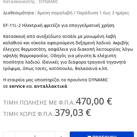
Κατασκευαστής :
DYNAMIC
Διαθεσιμότητα :
Άμεση παραλαβή / Παράδoση 1 έως 3 ημέρες
EF-11L-2 Ηλεκτρική φριτέζα για επαγγελματική χρήση.
Κατασκευή από ανοξείδωτο ατσάλι με μονωμένη λαβή
καλαθιού και εύκολα αφαιρούμενη δεξαμενή λαδιού. Ακριβής
έλεγχος θερμοστάτη, ασφάλεια για διακοπή λειτουργίας λόγω
υψηλής θερμοκρασίας. Οδηγός για μέγιστη & ελάχιστη
ποσότητα λαδιού. Ιδανικές για διάφορα τραγανά τηγανητά
τρόφιμα, όπως τσιπς, κοτόπουλο, θαλασσινά κ.λπ.
Η εταιρεία μας υποστηρίζει τα προιόντα DYNAMIC
σε
service
και
ανταλλακτικά
470,00 €
ΤΙΜΗ ΠΩΛΗΣΗΣ ΜΕ Φ.Π.Α.:
379,03 €
ΤΙΜΗ ΧΩΡΙΣ Φ.Π.Α.: