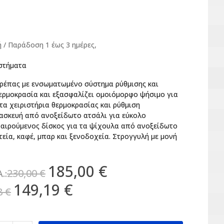
/ Παράδoση 1 έως 3 ημέρες,
αστήματα
κρέπας με ενσωματωμένο σύστημα ρύθμισης και
ερμοκρασία και εξασφαλίζει ομοιόμορφο ψήσιμο για
ατα χειριστήρια θερμοκρασίας και ρύθμιση
τασκευή από ανοξείδωτο ατσάλι για εύκολο
φαιρούμενος δίσκος για τα ψίχουλα από ανοξείδωτο
εία, καφέ, μπαρ και ξενοδοχεία. Στρογγυλή με μονή
185,00 €
230,00 €
.:
149,19 €
8 €