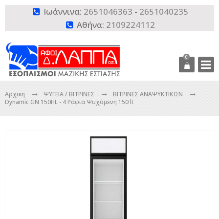
Ιωάννινα:
2651046363
-
2651040235

Αθήνα:
2109224112

0
Αρχικη
ΨΥΓΕΙΑ / ΒΙΤΡΙΝΕΣ
ΒΙΤΡΙΝΕΣ ΑΝΑΨΥΚΤΙΚΩΝ
Dynamic GN 150HL - 4 Ράφια Ψυχόμενη 150 lt