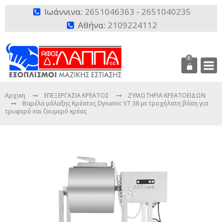
Ιωάννινα:
2651046363
-
2651040235

Αθήνα:
2109224112

0
Αρχικη
ΕΠΕΞΕΡΓΑΣΙΑ ΚΡΕΑΤΟΣ
ΖΥΜΩΤΗΡΙΑ ΚΡΕΑΤΟΕΙΔΩΝ
Βαρέλα μάλαξης Κρέατος Dynamic VT 38 με τροχήλατη βάση για
τρυφερό και ζουμερό κρέας